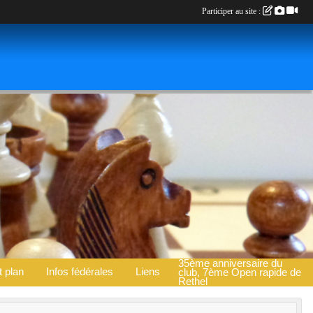
Participer au site :
35ème anniversaire du
t plan
Infos fédérales
Liens
club, 7ème Open rapide de
Rethel