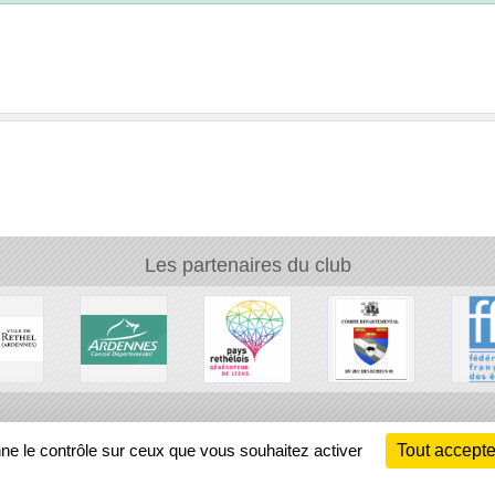
Les partenaires du club
Ch
nne le contrôle sur ceux que vous souhaitez activer
Tout accepte
Information