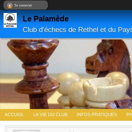
Panneau de gestion des cookies
Se connecter
Le Palamède
Club d'échecs de Rethel et du Pay
ACCUEIL
LA VIE DU CLUB
INFOS PRATIQUES
PH